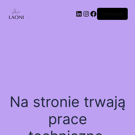
Zaloguj się
Na stronie trwają
prace