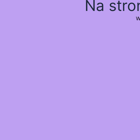
Na stro
W