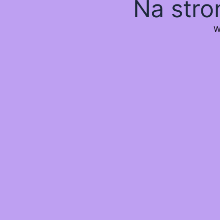
Na stro
W