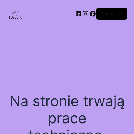
Zaloguj się
Na stronie trwają
prace