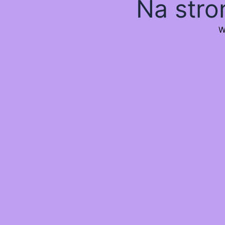
Na stro
W