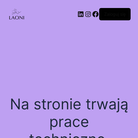
Zaloguj się
Na stronie trwają
prace