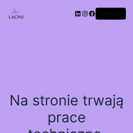
Zaloguj się
Na stronie trwają
prace