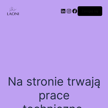
Zaloguj się
Na stronie trwają
prace