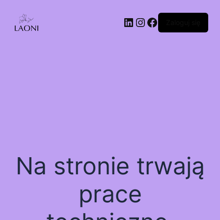
Zaloguj się
Na stronie trwają
prace