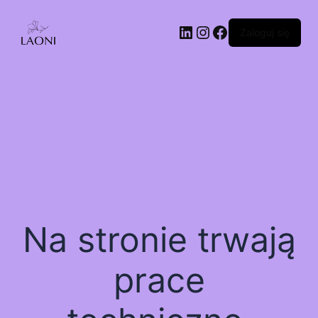
Zaloguj się
Na stronie trwają
prace